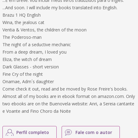
...E em breve. vou incluir meus livros traduzidos para o inglês.
...And soon. I will include my books translated into English.
Brazu 1 HQ English
Wina, the jealous cat
Ventia & Ventos, the children of the moon
The Poderoso-man
The night of a seductive mechanic
From a deep dream, I loved you
Eliza, the witch of dream
Dark Glasses - short version
Fine Cry of the night
Onamae, Adm´s daughter
Come check it out, read and be moved by Rose Freire's books.
Almost all of my books are in ebook format on amazon.com. Only
two ebooks are on the Buenovela website: Anri, a Sereia cantante
e Voante and Fino Choro da Noite
Perfil completo
Fale com o autor