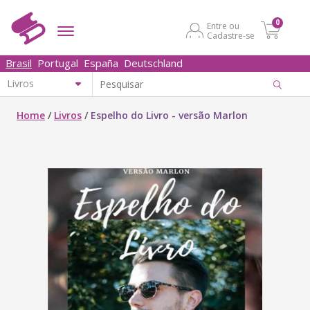
0
Entre ou
Cadastre-se
Brasil
Portugal
España
Deutschland
Home
/
Livros
/
Espelho do Livro - versão Marlon