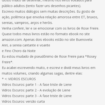
Gosto muito de desenhar, mesmo nos livros voltados para
público adultos (tento fazer uns desenhos picantes).
Escrevo muitos diálogos sem muitas descrições. Eu gosto de
ação, polêmica que envolva relação amorosa entre ET, bruxos,
sereias, vampiros, anjos e heróis.
Venha conferir, ler e se emocionar com os livros de Rose Freire.
Quase todos meus livros estão no formato ebook no site
amazon.com. Apenas dois ebooks estão no site Buenovela:
Anri, a sereia cantante e voante
e Fino Choro da Noite
Eu estou mudado de pseudônimo de Rose Freire para *Rosey
Freire*.
Eu acabei escrevendo muito, e escrevi e dividi meus livros em
muitos volumes, criando algumas sagas, dentre elas:
* <: VIDROS ESCUROS
Vidros Escuros: parte 1 - A fase triste de Liene
Vidros Escuros: parte 2 - A evolução de Liene
Vidros Escuros: parte 3 - A fase triste de Liene
Vidros Escuros: versão curta