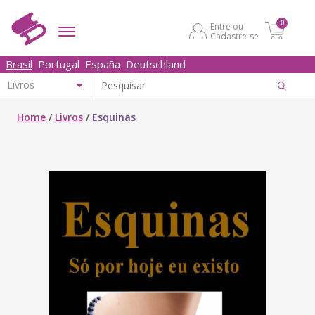
0
Entre ou
Cadastre-se
Brasil
Portugal
España
Deutschland
Home
/
Livros
/
Esquinas