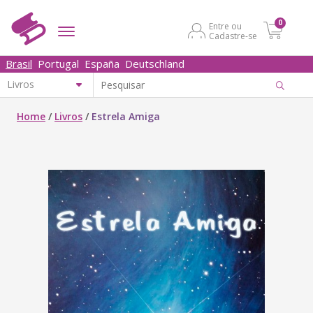
0
Entre ou
Cadastre-se
Brasil
Portugal
España
Deutschland
Home
/
Livros
/
Estrela Amiga