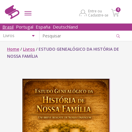
0
Entre ou
Cadastre-se
Brasil
Portugal
España
Deutschland
Home
/
Livros
/
ESTUDO GENEALÓGICO DA HISTÓRIA DE
NOSSA FAMÍLIA