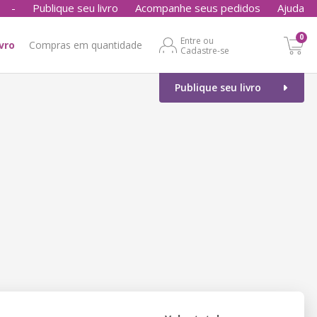
-
Publique seu livro
Acompanhe seus pedidos
Ajuda
0
Entre ou
ivro
Compras em quantidade
Cadastre-se
Publique seu livro