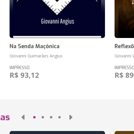
Na Senda Maçônica
Reflex
Giovanni Guimarães Angius
Giovanni 
IMPRESSO
IMPRESS
R$ 93,12
R$ 89
das