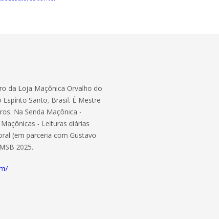
dro da Loja Maçônica Orvalho do
spírito Santo, Brasil. É Mestre
ivros: Na Senda Maçônica -
Maçônicas - Leituras diárias
oral (em parceria com Gustavo
 CMSB 2025.
om/