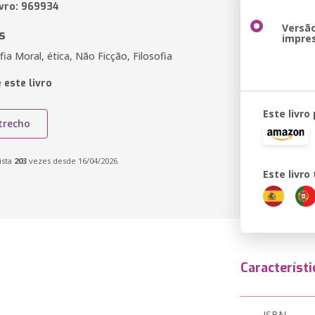
ivro: 969934
Versã
s
impre
ofia Moral, ética, Não Ficção, Filosofia
 este livro
Este livro
trecho
ista
203
vezes desde 16/04/2026
Este livr
Característi
ISBN