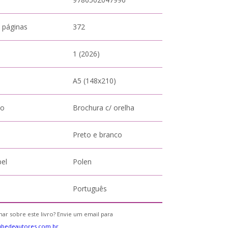
 páginas
372
1 (2026)
A5 (148x210)
to
Brochura c/ orelha
Preto e branco
pel
Polen
Português
ar sobre este livro? Envie um email para
ubedeautores.com.br