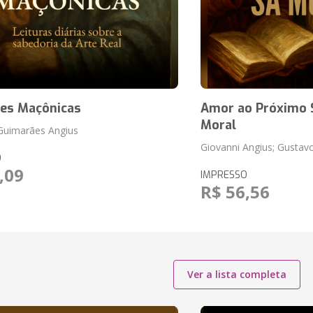
ões Maçônicas
Amor ao Próximo 
Moral
Guimarães Angius
Giovanni Angius; Gusta
O
,09
IMPRESSO
R$ 56,56
Ver a lista completa