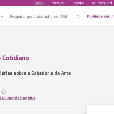
Brasil
Portugal
España
Deutschland
Publique seu l
o Cotidiano
iárias sobre a Sabedoria da Arte
i Guimarães Angius