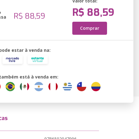
Valor total:
R$ 88,59
o
R$ 88,59
ssa
Comprar
 pode estar à venda na:
o também está à venda em:
cas
9786502047996