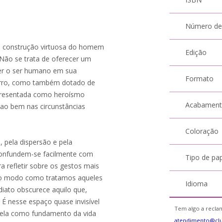
Número de
a a construção virtuosa do homem
Edição
. Não se trata de oferecer um
er o ser humano em sua
Formato
e erro, como também dotado de
 apresentada como heroísmo
Acabamen
 ao bem nas circunstâncias
Coloração
pela dispersão e pela
 confundem-se facilmente com
Tipo de pa
 refletir sobre os gestos mais
e o modo como tratamos aqueles
Idioma
iato obscurece aquilo que,
 É nesse espaço quase invisível
Tem algo a reclam
evela como fundamento da vida
atendimento@cl