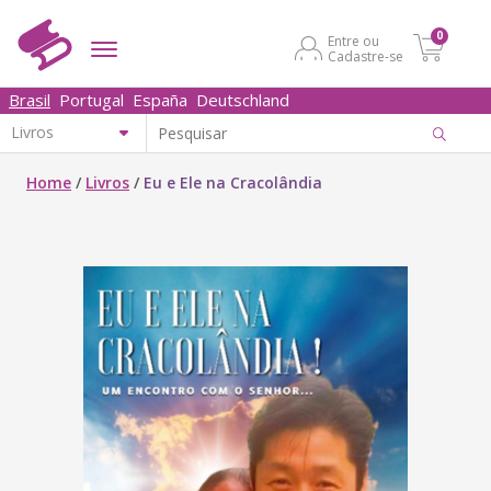
0
Entre ou
Cadastre-se
Brasil
Portugal
España
Deutschland
Home
/
Livros
/
Eu e Ele na Cracolândia