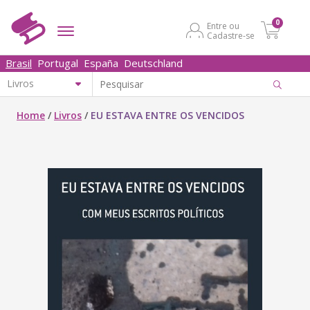
0
Entre ou
Cadastre-se
Brasil
Portugal
España
Deutschland
Home
/
Livros
/
EU ESTAVA ENTRE OS VENCIDOS