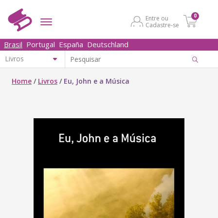
0
Entre ou
Cadastre-se
Brasil
Portugal
España
Deutschland
Home
/
Livros
/
Eu, John e a Música