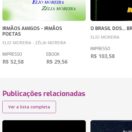
IRMÃOS AMIGOS - IRMÃOS
O BRASIL DOS... B
POETAS
ELIO MOREIRA
ELIO MOREIRA - ZÉLIA MOREIRA
IMPRESSO
IMPRESSO
EBOOK
R$ 103,58
R$ 52,58
R$ 29,56
Publicações relacionadas
Ver a lista completa