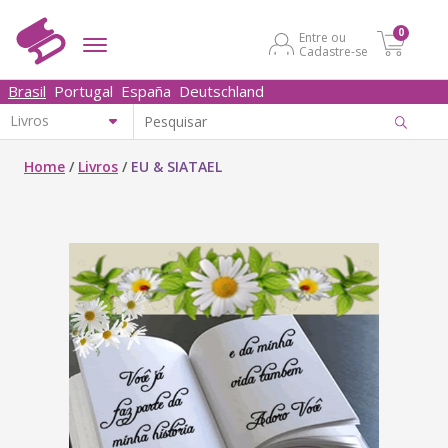
0
Entre ou
Cadastre-se
Brasil
Portugal
España
Deutschland
Home
/
Livros
/
EU & SIATAEL