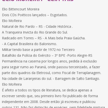
Elio Bittencourt Moreira
Dois CDs Poéticos lançados – Esgotados.
Elio MoReira
Natural de Rio Pardo – RS - Cidade Histórica .
A Tranqueira Invicta do Rio Grande do Sul.
Radicado em Torres – RS - A Mais bela Praia Gaúcha.
- A Capital Brasileira do Balonismo.
Militar tendo base a partir de 1972 no Terceiro
Batalhão da Polícia do Exército – 3º BPE -Porto Alegre-RS
Permanência na caserna por longos anos, pedida à exclusão
para seguir rumo ao Paraná, onde passou terceirizado, a fazer
parte dos quadros da Eletrosul, como Fiscal de Terraplanagem.
Na cidade de Laranjeiras do sul. - Barragem de Salto Santiago.
Elio MoReira
É afeito a todos os tipos de literatura, se dedica apenas a
escrever sendo que, seu primeiro livro foi publicado de forma
independente em 2008. Desde então já escreveu e publicou
outros 131. Não faz distinção de espécies, sem fidelidade mistura