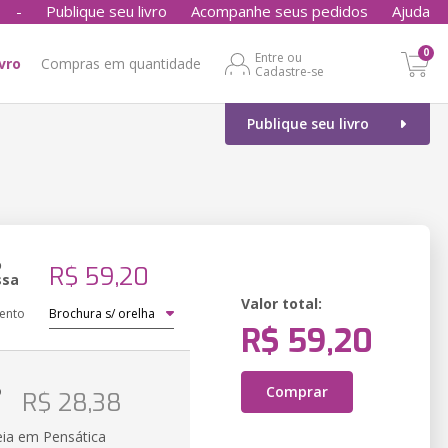
-
Publique seu livro
Acompanhe seus pedidos
Ajuda
0
Entre ou
ivro
Compras em quantidade
Cadastre-se
Publique seu livro
o
R$ 59,20
ssa
Valor total:
ento
R$ 59,20
o
Comprar
R$ 28,38
eia em Pensática