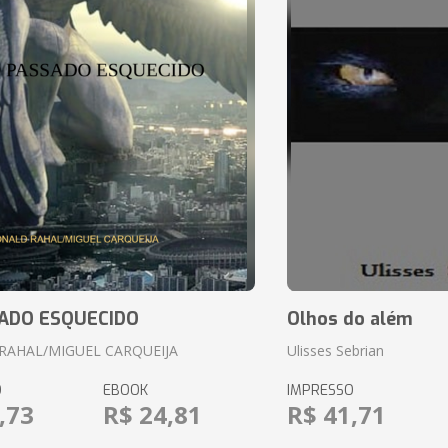
ADO ESQUECIDO
Olhos do além
RAHAL/MIGUEL CARQUEIJA
Ulisses Sebrian
O
EBOOK
IMPRESSO
,73
R$ 24,81
R$ 41,71