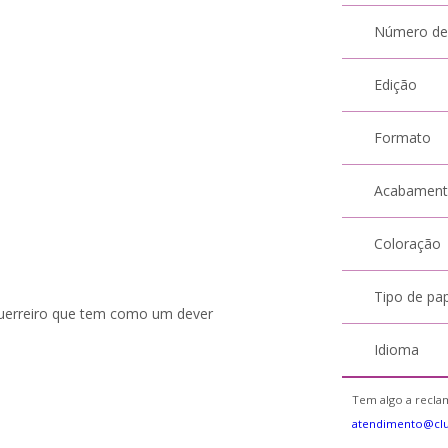
Número de
Edição
Formato
Acabamen
Coloração
Tipo de pa
guerreiro que tem como um dever
Idioma
Tem algo a reclam
atendimento@cl