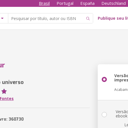
Brasil
Portugal
España
Deutschland
Publique seu l
ur
Versã
impre
 universo
Acabam
 Fontes
Versã
ebook
ivro: 360730
L