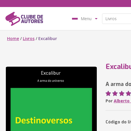
Menu
Home
/
Livros
/
Excalibur
Excalib
A arma do
Por
Alberto
Código do l