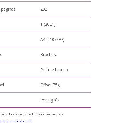
 páginas
202
1 (2021)
A4 (210x297)
to
Brochura
Preto e branco
pel
Offset 75g
Português
ar sobre este livro? Envie um email para
ubedeautores.com.br