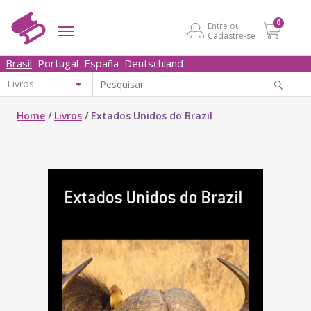
0
Entre ou
Cadastre-se
Brasil
Portugal
España
Deutschland
Home
/
Livros
/
Extados Unidos do Brazil