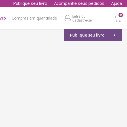
-
Publique seu livro
Acompanhe seus pedidos
Ajuda
0
Entre ou
ivro
Compras em quantidade
Cadastre-se
Publique seu livro