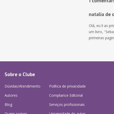
1 comentár
natalia de o
Olá, eu li as p
um livro, "Seba
primeiras pagina
Sobre o Clube
Dúvidas/Atendimento
Política de privacidade
Autores
Compliance Editorial
Blog
Serviços profissionais
Quem somos
Universidade do autor