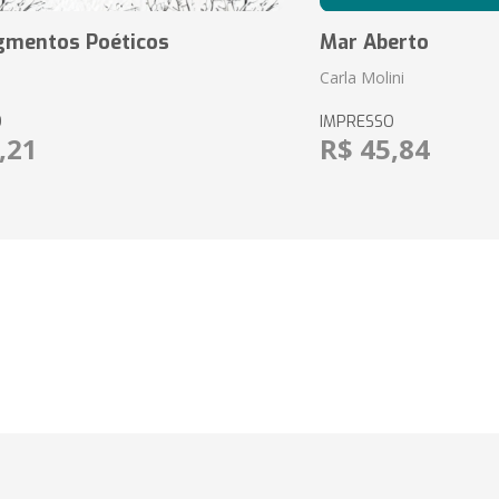
agmentos Poéticos
Mar Aberto
Carla Molini
O
IMPRESSO
,21
R$ 45,84