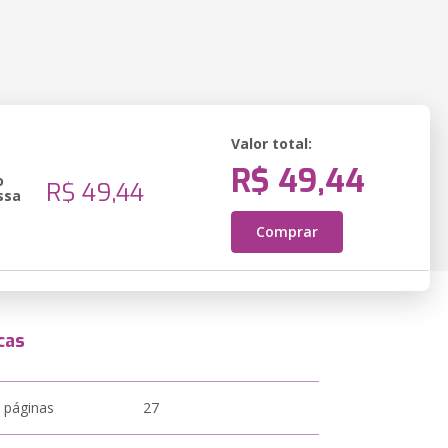
Valor total:
R$ 49,44
o
R$ 49,44
ssa
Comprar
cas
 páginas
27