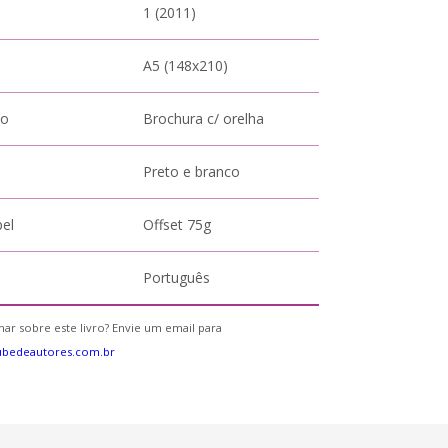
1 (2011)
A5 (148x210)
to
Brochura c/ orelha
Preto e branco
pel
Offset 75g
Português
ar sobre este livro? Envie um email para
ubedeautores.com.br