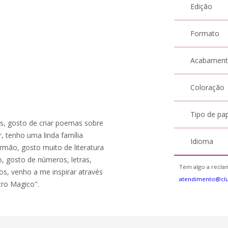
Edição
Formato
Acabamen
Coloração
Tipo de pa
s, gosto de criar poemas sobre
, tenho uma linda família
Idioma
mão, gosto muito de literatura
 gosto de números, letras,
Tem algo a reclam
os, venho a me inspirar através
atendimento@cl
tro Magico".