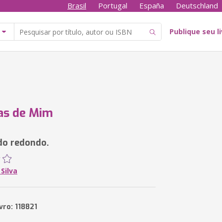
Brasil
Portugal
España
Deutschland
Publique seu l
as de Mim
o redondo.
 Silva
vro: 118821