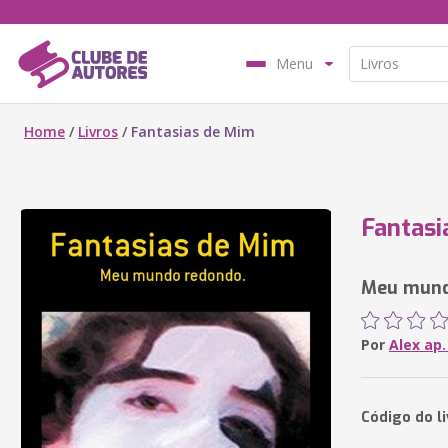
Menu
Home
/
Livros
/
Fantasias de Mim
Fantasi
Meu mund
Por
Alex ap.
Código do li