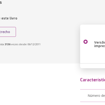
s
 este livro
trecho
Versã
ista
3136
vezes desde 06/12/2011
impre
Característi
Número de