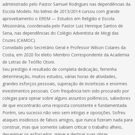
administrado pelo Pastor Samuel Rodrigues nas dependências da
Escola Modelo. No biênio de 2013/2014 cursou com grande
aproveitamento o EREM — Estudos em Religião e Escola
Missionária, coordenada pelo Pastor Luiz Henrique Santos de
Sena, nas dependências do Colégio Adventista de Mogi das
Cruzes (CAMOC).
Convidado pelo Secretário Geral e Professor Wilson Colares da
Costa, em 2020 foi eleito Membro Correspondente da Academia
de Letras de Teófilo Otoni.
Seu prestígio é resultado de completa dedicação, ferrenha
determinação, muitos estudos, várias horas de atividades,
grandes esforços pessoais, superação de incertezas e enormes
investimentos pessoais. Com frequência tem sido procurado por
colegas para opinar sobre alguns assuntos polêmicos, sabedores
de que encontrarão uma resposta consistente e fundamentada.
Porém, seu sucesso não veio sem intrigas e oposições. Sofreu
ataques insidiosos de falsos amigos, que nunca fizeram nada para
construir, mas que somente sabiam criticar o trabalho alheio,
desanimar os esforçados, minar e destruir suas obras.