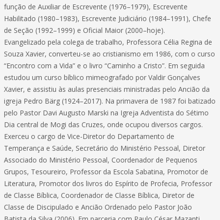
função de Auxiliar de Escrevente (1976–1979), Escrevente
Habilitado (1980–1983), Escrevente Judiciário (1984–1991), Chefe
de Seção (1992–1999) e Oficial Maior (2000–hoje).
Evangelizado pela colega de trabalho, Professora Célia Regina de
Souza Xavier, converteu-se ao cristianismo em 1986, com o curso
“Encontro com a Vida” e o livro “Caminho a Cristo”. Em seguida
estudou um curso bíblico mimeografado por Valdir Gonçalves
Xavier, e assistiu às aulas presenciais ministradas pelo Ancião da
igreja Pedro Bärg (1924–2017). Na primavera de 1987 foi batizado
pelo Pastor Davi Augusto Marski na Igreja Adventista do Sétimo
Dia central de Mogi das Cruzes, onde ocupou diversos cargos.
Exerceu o cargo de Vice-Diretor do Departamento de
Temperança e Saúde, Secretário do Ministério Pessoal, Diretor
Associado do Ministério Pessoal, Coordenador de Pequenos
Grupos, Tesoureiro, Professor da Escola Sabatina, Promotor de
Literatura, Promotor dos livros do Espírito de Profecia, Professor
de Classe Bíblica, Coordenador de Classe Bíblica, Diretor de
Classe de Discipulado e Ancião Ordenado pelo Pastor João
Batista da Silva (2006). Em parceria com Paulo César Mazanti