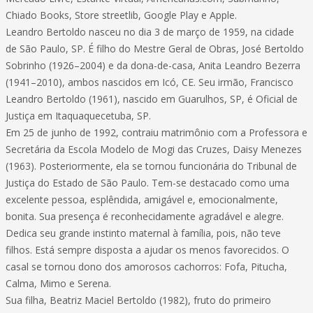
Chiado Books, Store streetlib, Google Play e Apple.
Leandro Bertoldo nasceu no dia 3 de março de 1959, na cidade
de São Paulo, SP. É filho do Mestre Geral de Obras, José Bertoldo
Sobrinho (1926–2004) e da dona-de-casa, Anita Leandro Bezerra
(1941–2010), ambos nascidos em Icó, CE. Seu irmão, Francisco
Leandro Bertoldo (1961), nascido em Guarulhos, SP, é Oficial de
Justiça em Itaquaquecetuba, SP.
Em 25 de junho de 1992, contraiu matrimônio com a Professora e
Secretária da Escola Modelo de Mogi das Cruzes, Daisy Menezes
(1963). Posteriormente, ela se tornou funcionária do Tribunal de
Justiça do Estado de São Paulo. Tem-se destacado como uma
excelente pessoa, esplêndida, amigável e, emocionalmente,
bonita. Sua presença é reconhecidamente agradável e alegre.
Dedica seu grande instinto maternal à família, pois, não teve
filhos. Está sempre disposta a ajudar os menos favorecidos. O
casal se tornou dono dos amorosos cachorros: Fofa, Pitucha,
Calma, Mimo e Serena.
Sua filha, Beatriz Maciel Bertoldo (1982), fruto do primeiro