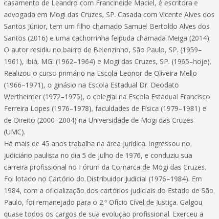
casamento de Leandro com Francineide Maciel, é escritora e
advogada em Mogi das Cruzes, SP. Casada com Vicente Alves dos
Santos Júnior, tem um filho chamado Samuel Bertoldo Alves dos
Santos (2016) e uma cachorrinha felpuda chamada Meiga (2014).
O autor residiu no bairro de Belenzinho, São Paulo, SP. (1959–
1961), Ibiá, MG. (1962–1964) e Mogi das Cruzes, SP. (1965–hoje).
Realizou o curso primário na Escola Leonor de Oliveira Mello
(1966–1971), o ginásio na Escola Estadual Dr. Deodato
Wertheimer (1972–1975), o colegial na Escola Estadual Francisco
Ferreira Lopes (1976–1978), faculdades de Física (1979–1981) e
de Direito (2000–2004) na Universidade de Mogi das Cruzes
(UMC).
Há mais de 45 anos trabalha na área jurídica. Ingressou no
judiciário paulista no dia 5 de julho de 1976, e conduziu sua
carreira profissional no Fórum da Comarca de Mogi das Cruzes.
Foi lotado no Cartório do Distribuidor Judicial (1976–1984). Em
1984, com a oficialização dos cartórios judiciais do Estado de São
Paulo, foi remanejado para o 2.º Ofício Cível de Justiça. Galgou
quase todos os cargos de sua evolução profissional. Exerceu a