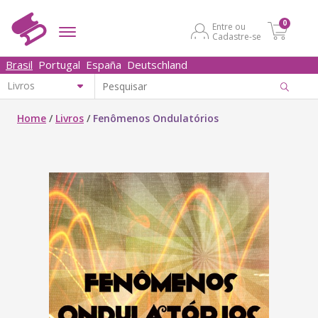
0
Entre ou
Cadastre-se
Brasil
Portugal
España
Deutschland
Home
/
Livros
/
Fenômenos Ondulatórios