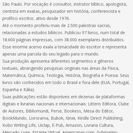
São Paulo. Por vocação é consultor, instrutor bíblico, apologista,
cientista em exatas, pesquisador em história, conferencista e
prolífico escritor, ativo desde 1976.
Até o momento proferiu mais de 2.500 palestras sacras,
relacionadas a estudos bíblicos. Publicou 97 livros, num total de
18.600 páginas impressas, com 38.000 exemplares distribuídos.
Esse enorme acervo exala a tenacidade do escritor e representa
apenas uma parcela do seu legado para o mundo.
Sua produção apresenta diferentes segmentos e gêneros
textuais, abrangendo pesquisas originais nas áreas da Física,
Matemática, Química, Teologia, História, Biografia e Poesia. Seus
livros são conhecidos em todo o Brasil e fora dele (EUA, Portugal,
Espanha e Itália).
Suas publicações estão disponíveis em dezenas de plataformas
digitais e livrarias nacionais e internacionais: Litteris Editora, Clube
de Autores, Bibliomundi, Perse, Bookess, Mesa do Editor,
BookMundo, Livrorama, Bubok, Xinxii, Kindle Direct Publishing,
Kobo Writing Life, Uiclap, E-Pub, Amazon, Livraria Cultura,
Mercado Livre, Estante Virtual, Americanas.com, Submarino,