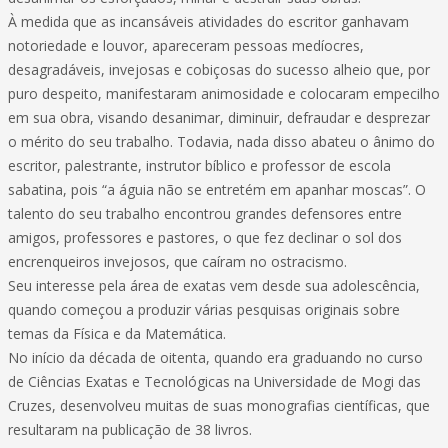
À medida que as incansáveis atividades do escritor ganhavam
notoriedade e louvor, apareceram pessoas medíocres,
desagradáveis, invejosas e cobiçosas do sucesso alheio que, por
puro despeito, manifestaram animosidade e colocaram empecilho
em sua obra, visando desanimar, diminuir, defraudar e desprezar
o mérito do seu trabalho. Todavia, nada disso abateu o ânimo do
escritor, palestrante, instrutor bíblico e professor de escola
sabatina, pois “a águia não se entretém em apanhar moscas”. O
talento do seu trabalho encontrou grandes defensores entre
amigos, professores e pastores, o que fez declinar o sol dos
encrenqueiros invejosos, que caíram no ostracismo.
Seu interesse pela área de exatas vem desde sua adolescência,
quando começou a produzir várias pesquisas originais sobre
temas da Física e da Matemática.
No início da década de oitenta, quando era graduando no curso
de Ciências Exatas e Tecnológicas na Universidade de Mogi das
Cruzes, desenvolveu muitas de suas monografias científicas, que
resultaram na publicação de 38 livros.