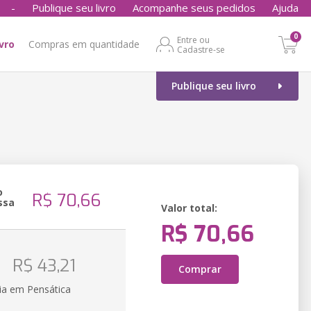
-
Publique seu livro
Acompanhe seus pedidos
Ajuda
0
Entre ou
ivro
Compras em quantidade
Cadastre-se
Publique seu livro
o
R$ 70,66
ssa
Valor total:
R$ 70,66
o
R$ 43,21
Comprar
ia em Pensática