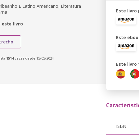
ribeanho E Latino Americano, Literatura
Este livro
rama
 este livro
Este eboo
trecho
ista
1514
vezes desde 15/05/2024
Este livr
Característi
ISBN