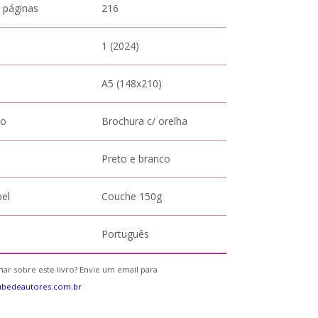
 páginas
216
1 (2024)
A5 (148x210)
to
Brochura c/ orelha
Preto e branco
pel
Couche 150g
Português
ar sobre este livro? Envie um email para
ubedeautores.com.br