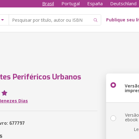
Brasil
Portugal
España
Deutschland
Publique seu l
tes Periféricos Urbanos
Versã
impre
Menezes Dias
Versã
ebook
ivro: 677797
Le
s