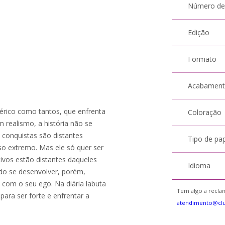
Número de
Edição
Formato
Acabamen
férico como tantos, que enfrenta
Coloração
m realismo, a história não se
 conquistas são distantes
Tipo de pa
o extremo. Mas ele só quer ser
vos estão distantes daqueles
Idioma
ndo se desenvolver, porém,
 com o seu ego. Na diária labuta
Tem algo a reclam
para ser forte e enfrentar a
atendimento@cl