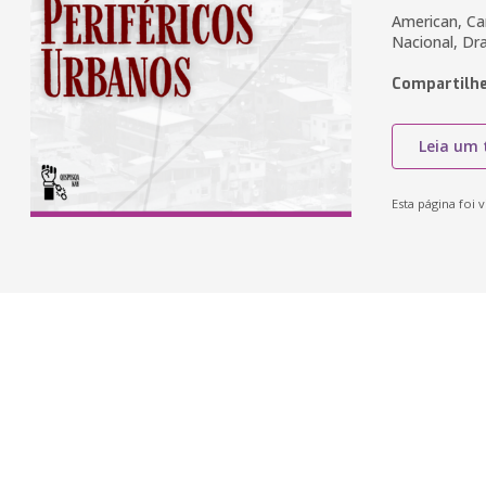
American, Ca
Nacional, D
Compartilhe
Leia um 
Esta página foi v