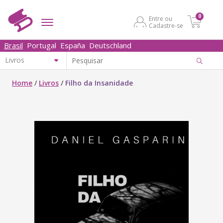
0
Entre ou
Cadastre-se
Brasil
Portugal
España
Deutschland
Home
/
Livros
/
Filho da Insanidade