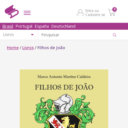
0
Entre ou
Cadastre-se
Brasil
Portugal
España
Deutschland
Home
/
Livros
/
Filhos de João