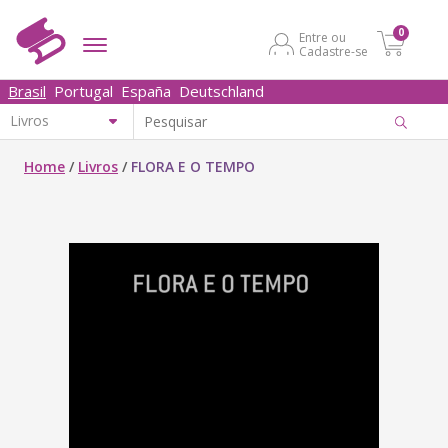
0
Entre ou
Cadastre-se
Brasil
Portugal
España
Deutschland
Home
/
Livros
/
FLORA E O TEMPO