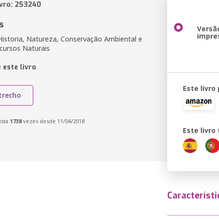
ivro: 253240
s
Versã
impre
Historia, Natureza, Conservação Ambiental e
cursos Naturais
 este livro
Este livro
trecho
ista
1738
vezes desde 11/04/2018
Este livr
Característi