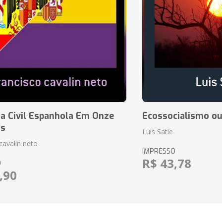
a Civil Espanhola Em Onze
Ecossocialismo ou
as
Luis Satie
cavalin neto
IMPRESSO
R$ 43,78
O
,90