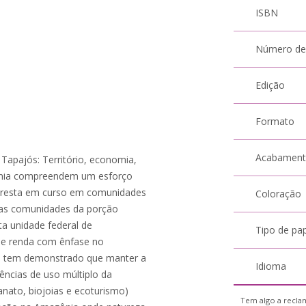
ISBN
Número de
Edição
Formato
Acabamen
Tapajós: Território, economia,
ônia compreendem um esforço
floresta em curso em comunidades
Coloração
 Nas comunidades da porção
a unidade federal de
Tipo de pa
de renda com ênfase no
os tem demonstrado que manter a
Idioma
iências de uso múltiplo da
anato, biojoias e ecoturismo)
Tem algo a reclam