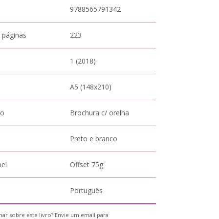
9788565791342
 páginas
223
1 (2018)
A5 (148x210)
to
Brochura c/ orelha
Preto e branco
pel
Offset 75g
Português
ar sobre este livro? Envie um email para