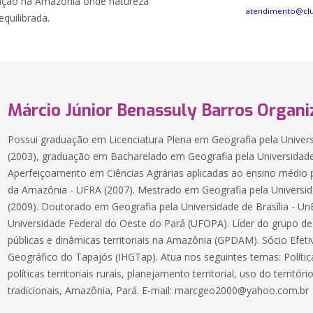
ação na Amazônia onde natureza
atendimento@cl
quilibrada.
Márcio Júnior Benassuly Barros Organi
Possui graduação em Licenciatura Plena em Geografia pela Univer
(2003), graduação em Bacharelado em Geografia pela Universidade
Aperfeiçoamento em Ciências Agrárias aplicadas ao ensino médio p
da Amazônia - UFRA (2007). Mestrado em Geografia pela Universid
(2009). Doutorado em Geografia pela Universidade de Brasília - Un
Universidade Federal do Oeste do Pará (UFOPA). Líder do grupo de
públicas e dinâmicas territoriais na Amazônia (GPDAM). Sócio Efetiv
Geográfico do Tapajós (IHGTap). Atua nos seguintes temas: Políticas
políticas territoriais rurais, planejamento territorial, uso do territó
tradicionais, Amazônia, Pará. E-mail: marcgeo2000@yahoo.com.br