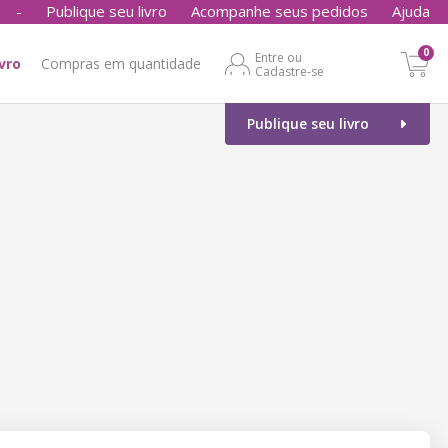
-
Publique seu livro
Acompanhe seus pedidos
Ajuda
0
Entre ou
ivro
Compras em quantidade
Cadastre-se
Publique seu livro