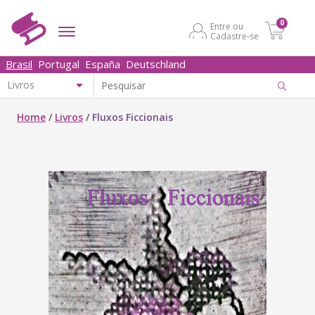
0
Entre ou
Cadastre-se
Brasil
Portugal
España
Deutschland
Home
/
Livros
/
Fluxos Ficcionais