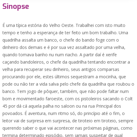
Sinopse
É uma típica estória do Velho Oeste. Trabalhei com isto muito
tempo e tenho a esperança de ter feito um bom trabalho. Uma
quadrilha assalta um banco, o chefe do bando foge com o
dinheiro dos demais e é por sua vez assaltado por uma velha,
quando tomava banho nu num riacho. A partir daí é xerife
caçando bandoleiros, o chefe da quadrilha tentando encontrar a
velha para recuperar seu dinheiro, seus antigos comparsas
procurando por ele, estes últimos sequestram a mocinha, que
pode ou não ter a vida salva pelo chefe da quadrilha que roubou o
banco. Tem jogo de pôquer, também, que não pode faltar num
bom e movimentado faroeste, com os pistoleiros sacando o Colt
45 por dá cá aquela palha no saloon ou na rua Principal dos
povoados. É aventura, num ritmo só, do princípio até o fim, o
leitor vai de surpresa em surpresa, de tiroteio em tiroteio, sempre
querendo saber o que vai acontecer nas próximas páginas, como
termina determinado episódio, sem jamais suspeitar de qual