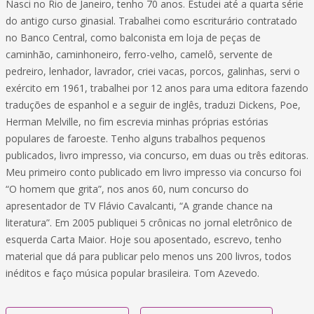
Nasci no Rio de Janeiro, tenho 70 anos. Estudei até a quarta série
do antigo curso ginasial. Trabalhei como escriturário contratado
no Banco Central, como balconista em loja de peças de
caminhão, caminhoneiro, ferro-velho, camelô, servente de
pedreiro, lenhador, lavrador, criei vacas, porcos, galinhas, servi o
exército em 1961, trabalhei por 12 anos para uma editora fazendo
traduções de espanhol e a seguir de inglês, traduzi Dickens, Poe,
Herman Melville, no fim escrevia minhas próprias estórias
populares de faroeste. Tenho alguns trabalhos pequenos
publicados, livro impresso, via concurso, em duas ou três editoras.
Meu primeiro conto publicado em livro impresso via concurso foi
“O homem que grita”, nos anos 60, num concurso do
apresentador de TV Flávio Cavalcanti, “A grande chance na
literatura”. Em 2005 publiquei 5 crônicas no jornal eletrônico de
esquerda Carta Maior. Hoje sou aposentado, escrevo, tenho
material que dá para publicar pelo menos uns 200 livros, todos
inéditos e faço música popular brasileira. Tom Azevedo.