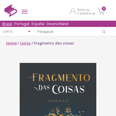
0
Entre ou
Cadastre-se
Brasil
Portugal
España
Deutschland
Home
/
Livros
/
Fragmento das coisas