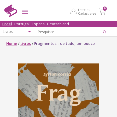
0
Entre ou
Cadastre-se
Brasil
Portugal
España
Deutschland
Home
/
Livros
/
Fragmentos - de tudo, um pouco