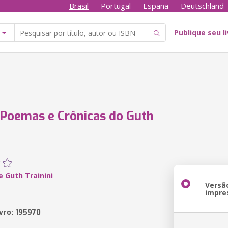
Brasil
Portugal
España
Deutschland
Publique seu l
 Poemas e Crônicas do Guth
e Guth Trainini
Versã
impre
ivro: 195970