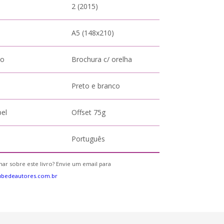
2 (2015)
A5 (148x210)
to
Brochura c/ orelha
Preto e branco
pel
Offset 75g
Português
ar sobre este livro? Envie um email para
ubedeautores.com.br