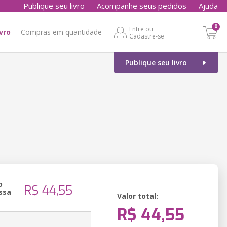
-
Publique seu livro
Acompanhe seus pedidos
Ajuda
0
Entre ou
ivro
Compras em quantidade
Cadastre-se
Publique seu livro
o
R$ 44,55
ssa
Valor total:
R$ 44,55