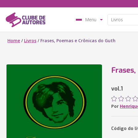
Menu
Home
/
Livros
/
Frases, Poemas e Crônicas do Guth
Frases,
vol.1
Por
Henriqu
Código do l