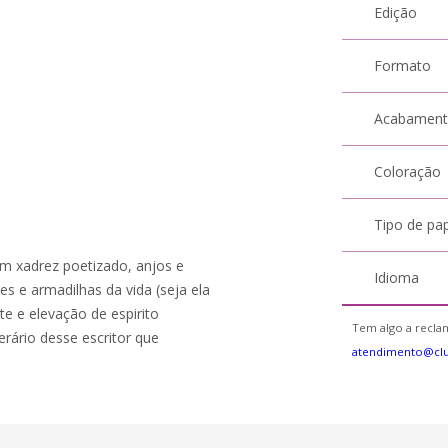
Edição
Formato
Acabamen
Coloração
Tipo de pa
um xadrez poetizado, anjos e
Idioma
s e armadilhas da vida (seja ela
e e elevação de espirito
Tem algo a reclam
ário desse escritor que
atendimento@cl