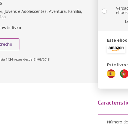
s
Versã
r, Jovens e Adolescentes, Aventura, Família,
ebook
fica
L
 este livro
Este eboo
trecho
ista
1424
vezes desde 21/09/2018
Este livr
Característi
Número de