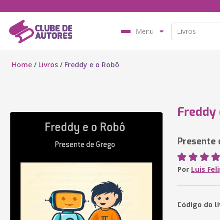
Menu
Home
/
Livros
/
Freddy e o Robô
Freddy 
Presente 
Por
Luis Fel
Código do l