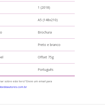
1 (2018)
A5 (148x210)
to
Brochura
Preto e branco
pel
Offset 75g
Português
ar sobre este livro? Envie um email para
ubedeautores.com.br