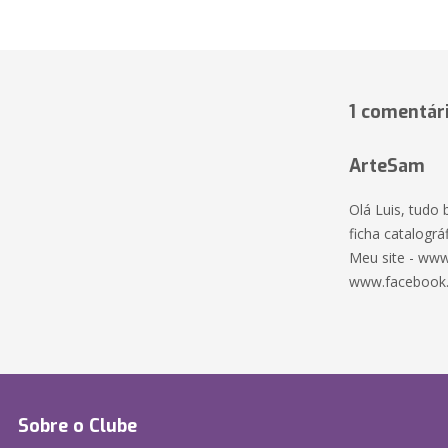
1 comentár
ArteSam
Olá Luis, tudo
ficha catalográf
Meu site - www
www.facebook
Sobre o Clube