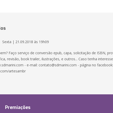
ios
Sexta | 21.09.2018 às 19h09
 bem? Faço serviço de conversão epub, capa, solicitação de ISBN, pro
ica, revisão, book trailer, ilustrações, e outros... Caso tenha interess
.sdmarini.com - e-mail: contato@sdmarini.com - página no facebook
.com/artesambr
Premiações