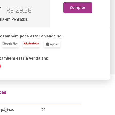
o
Comprar
R$ 29,56
eia em Pensática
k também pode estar à venda na:
o também está à venda em:
cas
 páginas
76