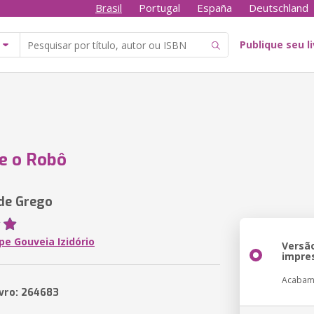
Brasil
Portugal
España
Deutschland
Publique seu l
e o Robô
de Grego
ipe Gouveia Izidório
Versã
impre
Acabam
ivro: 264683