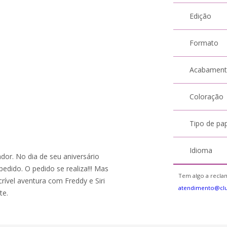
Edição
Formato
Acabamen
Coloração
Tipo de pa
Idioma
or. No dia de seu aniversário
edido. O pedido se realiza!!! Mas
Tem algo a reclam
rível aventura com Freddy e Siri
atendimento@cl
te.