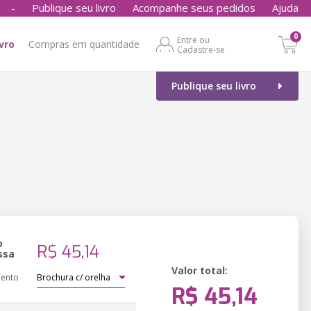
-
Publique seu livro
Acompanhe seus pedidos
Ajuda
0
Entre ou
ivro
Compras em quantidade
Cadastre-se
Publique seu livro
o
R$ 45,14
ssa
Valor total:
ento
R$ 45,14