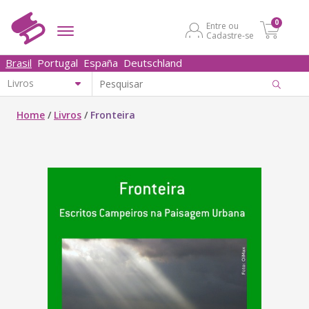
0
Entre ou
Cadastre-se
Brasil
Portugal
España
Deutschland
Home
/
Livros
/
Fronteira