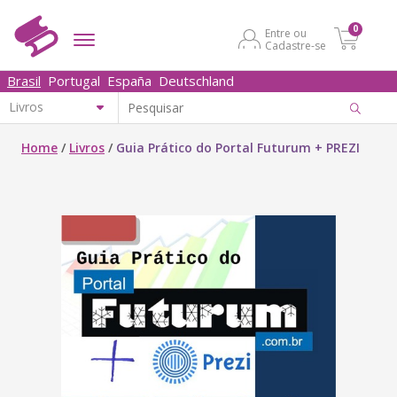
0
Entre ou
Cadastre-se
Brasil
Portugal
España
Deutschland
Home
/
Livros
/
Guia Prático do Portal Futurum + PREZI