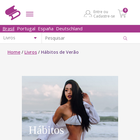
0
Entre ou
Cadastre-se
Brasil
Portugal
España
Deutschland
Home
/
Livros
/
Hábitos de Verão