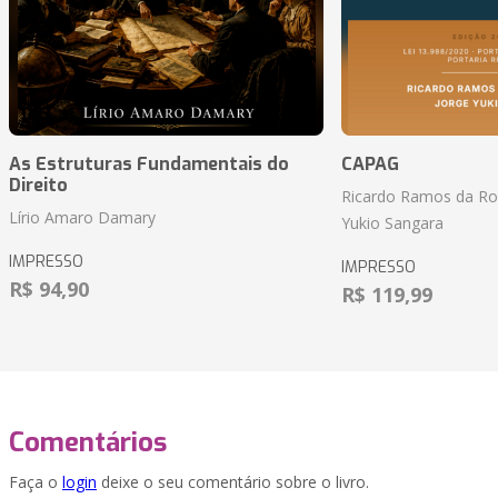
As Estruturas Fundamentais do
CAPAG
Direito
Ricardo Ramos da Roc
Lírio Amaro Damary
Yukio Sangara
IMPRESSO
IMPRESSO
R$ 94,90
R$ 119,99
Comentários
Faça o
login
deixe o seu comentário sobre o livro.