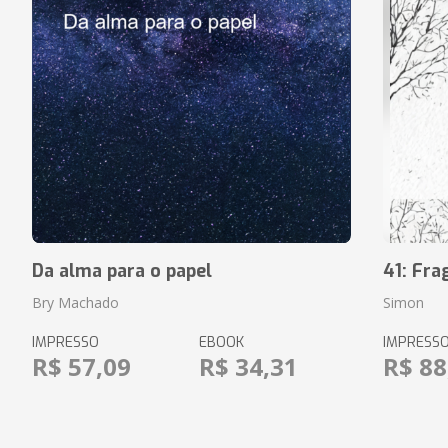
Da alma para o papel
41: Fr
Bry Machado
Simon
IMPRESSO
EBOOK
IMPRESS
R$ 57,09
R$ 34,31
R$ 88