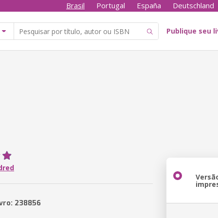
Brasil
Portugal
España
Deutschland
Publique seu l
ldred
Versã
impre
ivro: 238856