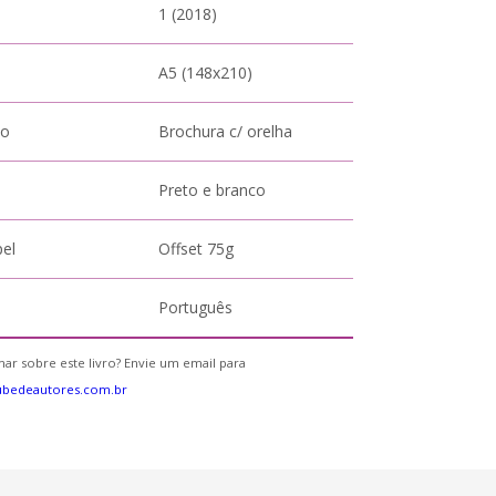
1 (2018)
A5 (148x210)
to
Brochura c/ orelha
Preto e branco
pel
Offset 75g
Português
ar sobre este livro? Envie um email para
ubedeautores.com.br