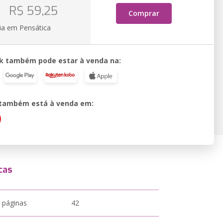
o
R$ 59,25
Comprar
ia em Pensática
k também pode estar à venda na:
o também está à venda em:
cas
 páginas
42