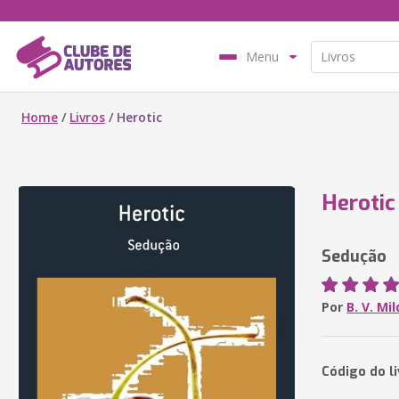
Menu
Home
/
Livros
/
Herotic
Herotic
Sedução
Por
B. V. Mi
Código do l