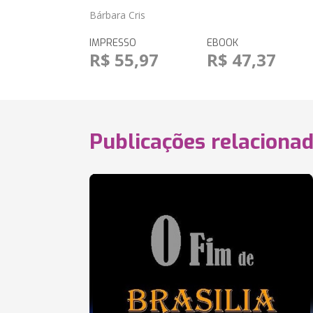
Bárbara Cris
IMPRESSO
EBOOK
R$ 55,97
R$ 47,37
Publicações relaciona