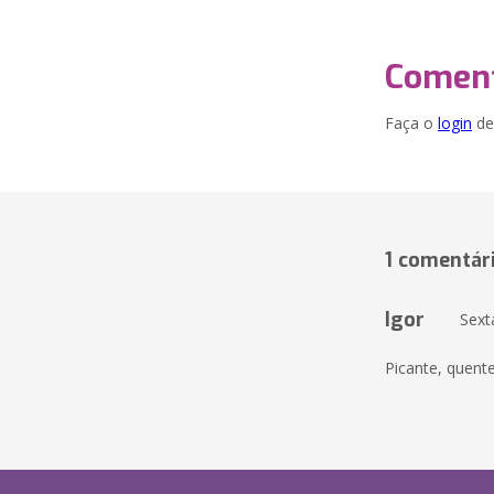
Coment
Faça o
login
dei
1 comentár
Igor
Sext
Picante, quent