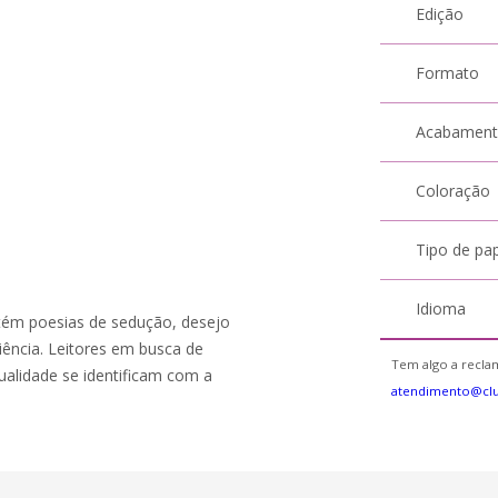
Edição
Formato
Acabamen
Coloração
Tipo de pa
Idioma
tém poesias de sedução, desejo
iência. Leitores em busca de
Tem algo a reclam
ualidade se identificam com a
atendimento@cl