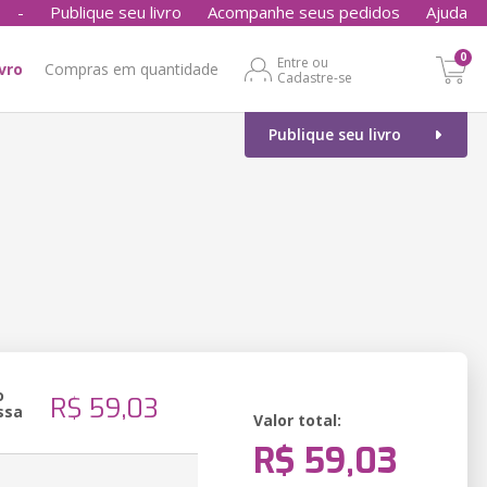
-
Publique seu livro
Acompanhe seus pedidos
Ajuda
0
Entre ou
ivro
Compras em quantidade
Cadastre-se
Publique seu livro
o
R$ 59,03
ssa
Valor total:
R$ 59,03