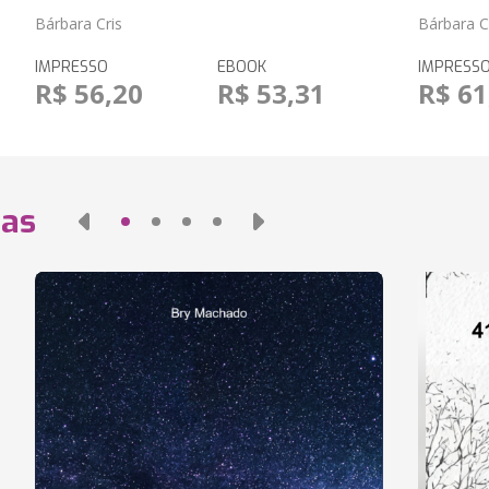
Bárbara Cris
Bárbara C
IMPRESSO
EBOOK
IMPRESS
R$ 56,20
R$ 53,31
R$ 61
das