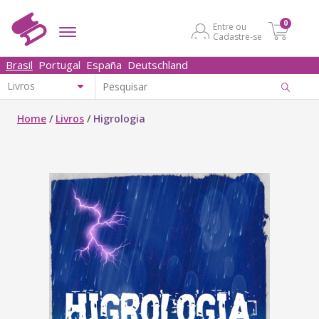
0
Entre ou
Cadastre-se
Brasil
Portugal
España
Deutschland
Home
/
Livros
/
Higrologia