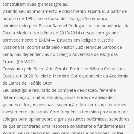
construíram duas grandes igrejas.
Visando seu aprimoramento e crescimento espiritual, a partir de
outubro de 1992, fez o Curso de Teologia Sistemática,
administrado pelo Pastor Samuel Rodrigues nas dependências da
Escola Modelo. No biênio de 2013/2014 cursou com grande
aproveitamento o EREM — Estudos em Religião e Escola
Missionária, coordenada pelo Pastor Luiz Henrique Santos de
Sena, nas dependências do Colégio Adventista de Mogi das
Cruzes (CAMOC).
Convidado pelo Secretário Geral e Professor Wilson Colares da
Costa, em 2020 foi eleito Membro Correspondente da Academia
de Letras de Teófilo Otoni.
Seu prestígio é resultado de completa dedicação, ferrenha
determinação, muitos estudos, várias horas de atividades,
grandes esforços pessoais, superação de incertezas e enormes
investimentos pessoais. Com frequência tem sido procurado por
colegas para opinar sobre alguns assuntos polêmicos, sabedores
de que encontrarão uma resposta consistente e fundamentada.
Porém, seu sucesso não veio sem intrigas e oposições. Sofreu