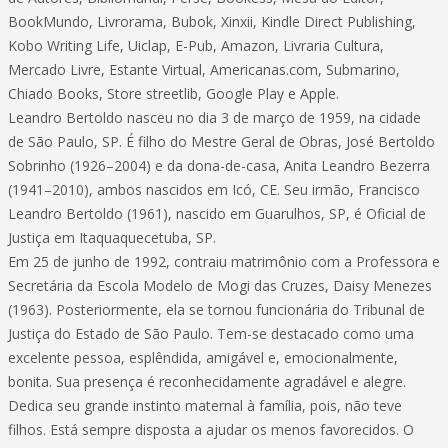
BookMundo, Livrorama, Bubok, Xinxii, Kindle Direct Publishing,
Kobo Writing Life, Uiclap, E-Pub, Amazon, Livraria Cultura,
Mercado Livre, Estante Virtual, Americanas.com, Submarino,
Chiado Books, Store streetlib, Google Play e Apple.
Leandro Bertoldo nasceu no dia 3 de março de 1959, na cidade
de São Paulo, SP. É filho do Mestre Geral de Obras, José Bertoldo
Sobrinho (1926–2004) e da dona-de-casa, Anita Leandro Bezerra
(1941–2010), ambos nascidos em Icó, CE. Seu irmão, Francisco
Leandro Bertoldo (1961), nascido em Guarulhos, SP, é Oficial de
Justiça em Itaquaquecetuba, SP.
Em 25 de junho de 1992, contraiu matrimônio com a Professora e
Secretária da Escola Modelo de Mogi das Cruzes, Daisy Menezes
(1963). Posteriormente, ela se tornou funcionária do Tribunal de
Justiça do Estado de São Paulo. Tem-se destacado como uma
excelente pessoa, esplêndida, amigável e, emocionalmente,
bonita. Sua presença é reconhecidamente agradável e alegre.
Dedica seu grande instinto maternal à família, pois, não teve
filhos. Está sempre disposta a ajudar os menos favorecidos. O