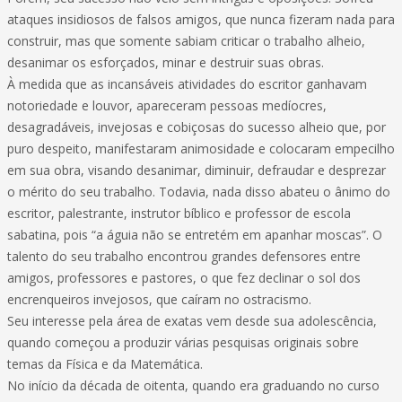
ataques insidiosos de falsos amigos, que nunca fizeram nada para
construir, mas que somente sabiam criticar o trabalho alheio,
desanimar os esforçados, minar e destruir suas obras.
À medida que as incansáveis atividades do escritor ganhavam
notoriedade e louvor, apareceram pessoas medíocres,
desagradáveis, invejosas e cobiçosas do sucesso alheio que, por
puro despeito, manifestaram animosidade e colocaram empecilho
em sua obra, visando desanimar, diminuir, defraudar e desprezar
o mérito do seu trabalho. Todavia, nada disso abateu o ânimo do
escritor, palestrante, instrutor bíblico e professor de escola
sabatina, pois “a águia não se entretém em apanhar moscas”. O
talento do seu trabalho encontrou grandes defensores entre
amigos, professores e pastores, o que fez declinar o sol dos
encrenqueiros invejosos, que caíram no ostracismo.
Seu interesse pela área de exatas vem desde sua adolescência,
quando começou a produzir várias pesquisas originais sobre
temas da Física e da Matemática.
No início da década de oitenta, quando era graduando no curso