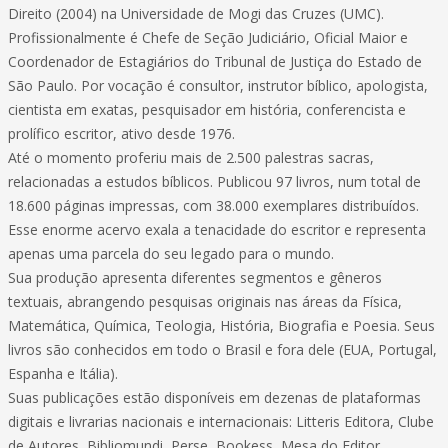
Direito (2004) na Universidade de Mogi das Cruzes (UMC).
Profissionalmente é Chefe de Seção Judiciário, Oficial Maior e
Coordenador de Estagiários do Tribunal de Justiça do Estado de
São Paulo. Por vocação é consultor, instrutor bíblico, apologista,
cientista em exatas, pesquisador em história, conferencista e
prolífico escritor, ativo desde 1976.
Até o momento proferiu mais de 2.500 palestras sacras,
relacionadas a estudos bíblicos. Publicou 97 livros, num total de
18.600 páginas impressas, com 38.000 exemplares distribuídos.
Esse enorme acervo exala a tenacidade do escritor e representa
apenas uma parcela do seu legado para o mundo.
Sua produção apresenta diferentes segmentos e gêneros
textuais, abrangendo pesquisas originais nas áreas da Física,
Matemática, Química, Teologia, História, Biografia e Poesia. Seus
livros são conhecidos em todo o Brasil e fora dele (EUA, Portugal,
Espanha e Itália).
Suas publicações estão disponíveis em dezenas de plataformas
digitais e livrarias nacionais e internacionais: Litteris Editora, Clube
de Autores, Bibliomundi, Perse, Bookess, Mesa do Editor,