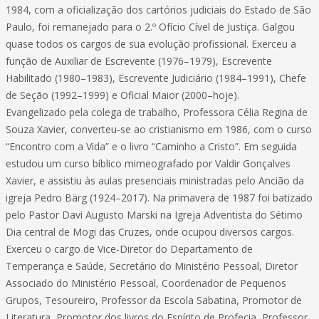
1984, com a oficialização dos cartórios judiciais do Estado de São
Paulo, foi remanejado para o 2.º Ofício Cível de Justiça. Galgou
quase todos os cargos de sua evolução profissional. Exerceu a
função de Auxiliar de Escrevente (1976–1979), Escrevente
Habilitado (1980–1983), Escrevente Judiciário (1984–1991), Chefe
de Seção (1992–1999) e Oficial Maior (2000–hoje).
Evangelizado pela colega de trabalho, Professora Célia Regina de
Souza Xavier, converteu-se ao cristianismo em 1986, com o curso
“Encontro com a Vida” e o livro “Caminho a Cristo”. Em seguida
estudou um curso bíblico mimeografado por Valdir Gonçalves
Xavier, e assistiu às aulas presenciais ministradas pelo Ancião da
igreja Pedro Bärg (1924–2017). Na primavera de 1987 foi batizado
pelo Pastor Davi Augusto Marski na Igreja Adventista do Sétimo
Dia central de Mogi das Cruzes, onde ocupou diversos cargos.
Exerceu o cargo de Vice-Diretor do Departamento de
Temperança e Saúde, Secretário do Ministério Pessoal, Diretor
Associado do Ministério Pessoal, Coordenador de Pequenos
Grupos, Tesoureiro, Professor da Escola Sabatina, Promotor de
Literatura, Promotor dos livros do Espírito de Profecia, Professor