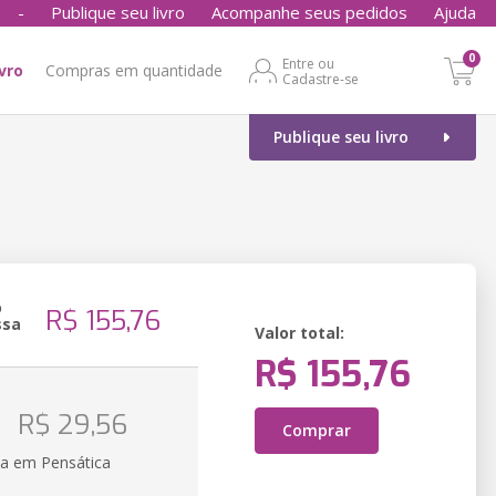
-
Publique seu livro
Acompanhe seus pedidos
Ajuda
0
Entre ou
ivro
Compras em quantidade
Cadastre-se
Publique seu livro
o
R$ 155,76
ssa
Valor total:
R$ 155,76
R$ 29,56
Comprar
ia em Pensática