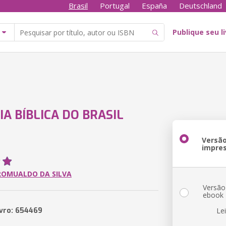
Brasil
Portugal
España
Deutschland
Publique seu l
IA BÍBLICA DO BRASIL
Versã
impre
ROMUALDO DA SILVA
Versão
ebook
ivro: 654469
Le