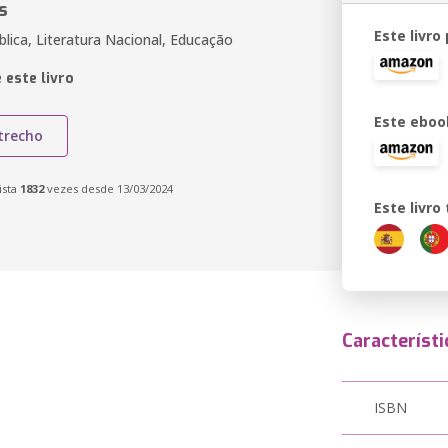
s
Este livro
blica, Literatura Nacional, Educação
 este livro
Este eboo
trecho
ista
1832
vezes desde 13/03/2024
Este livr
Característi
ISBN