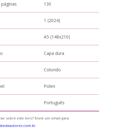
 páginas
130
1 (2024)
A5 (148x210)
to
Capa dura
Colorido
pel
Polen
Português
ar sobre este livro? Envie um email para
ubedeautores.com.br