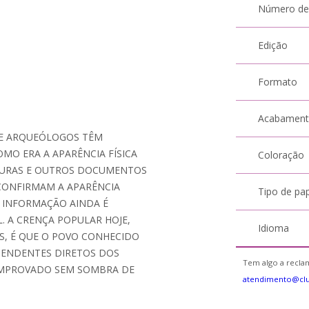
Número de
Edição
Formato
Acabamen
 E ARQUEÓLOGOS TÊM
MO ERA A APARÊNCIA FÍSICA
Coloração
ITURAS E OUTROS DOCUMENTOS
 CONFIRMAM A APARÊNCIA
Tipo de pa
A INFORMAÇÃO AINDA É
. A CRENÇA POPULAR HOJE,
Idioma
S, É QUE O POVO CONHECIDO
CENDENTES DIRETOS DOS
Tem algo a reclam
COMPROVADO SEM SOMBRA DE
atendimento@cl