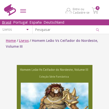
0
Entre ou
Cadastre-se
Brasil
Portugal
España
Deutschland
Home
/
Livros
/
Homem Leão Vs Ceifador do Nordeste,
Volume III