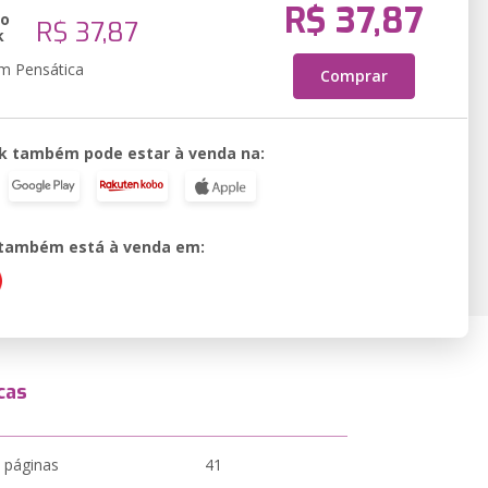
R$ 37,87
ão
R$ 37,87
k
em Pensática
Comprar
k também pode estar à venda na:
o também está à venda em:
cas
 páginas
41