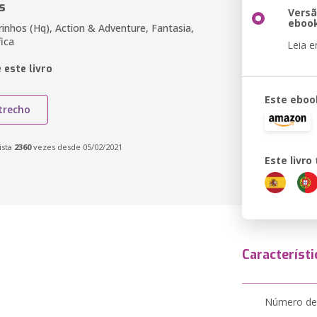
s
Vers
eboo
inhos (Hq), Action & Adventure, Fantasia,
fica
Leia 
 este livro
Este eboo
trecho
ista
2360
vezes desde 05/02/2021
Este livr
Característi
Número de