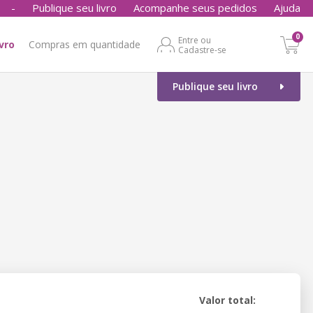
-
Publique seu livro
Acompanhe seus pedidos
Ajuda
0
Entre ou
ivro
Compras em quantidade
Cadastre-se
Publique seu livro
Valor total: