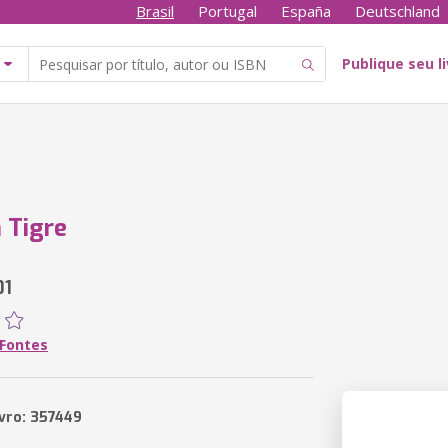
Brasil
Portugal
España
Deutschland
Publique seu l
Tigre
01
 Fontes
ivro: 357449