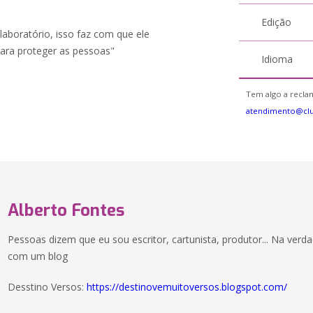
Edição
boratório, isso faz com que ele
para proteger as pessoas"
Idioma
Tem algo a reclam
atendimento@cl
Alberto Fontes
Pessoas dizem que eu sou escritor, cartunista, produtor... Na v
com um blog
Desstino Versos:
https://destinovemuitoversos.blogspot.com/