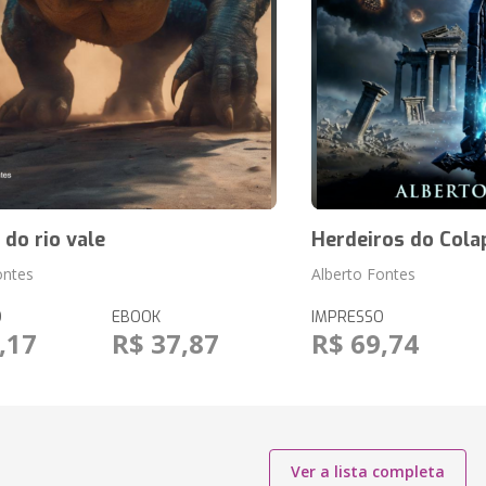
 do rio vale
Herdeiros do Cola
ontes
Alberto Fontes
O
EBOOK
IMPRESSO
,17
R$ 37,87
R$ 69,74
Ver a lista completa