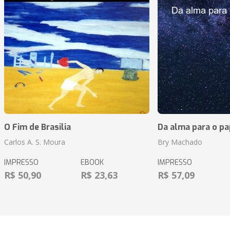
O Fim de Brasilia
Da alma para o pa
Carlos A. S. Moura
Bry Machado
IMPRESSO
EBOOK
IMPRESSO
R$ 50,90
R$ 23,63
R$ 57,09