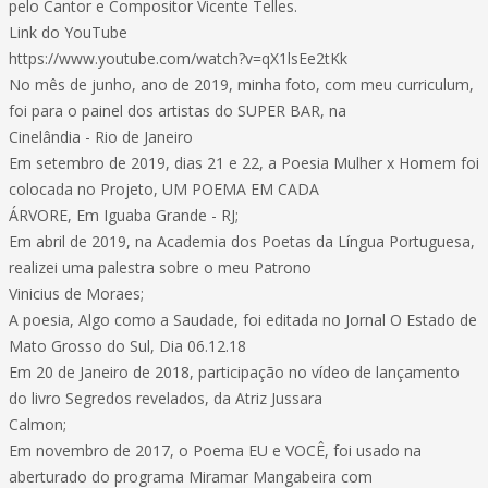
pelo Cantor e Compositor Vicente Telles.
Link do YouTube
https://www.youtube.com/watch?v=qX1lsEe2tKk
No mês de junho, ano de 2019, minha foto, com meu curriculum,
foi para o painel dos artistas do SUPER BAR, na
Cinelândia - Rio de Janeiro
Em setembro de 2019, dias 21 e 22, a Poesia Mulher x Homem foi
colocada no Projeto, UM POEMA EM CADA
ÁRVORE, Em Iguaba Grande - RJ;
Em abril de 2019, na Academia dos Poetas da Língua Portuguesa,
realizei uma palestra sobre o meu Patrono
Vinicius de Moraes;
A poesia, Algo como a Saudade, foi editada no Jornal O Estado de
Mato Grosso do Sul, Dia 06.12.18
Em 20 de Janeiro de 2018, participação no vídeo de lançamento
do livro Segredos revelados, da Atriz Jussara
Calmon;
Em novembro de 2017, o Poema EU e VOCÊ, foi usado na
aberturado do programa Miramar Mangabeira com