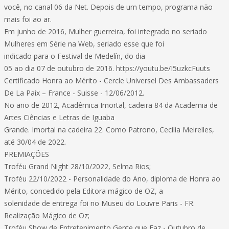
você, no canal 06 da Net. Depois de um tempo, programa não
mais foi ao ar.
Em junho de 2016, Mulher guerreira, foi integrado no seriado
Mulheres em Série na Web, seriado esse que foi
indicado para o Festival de Medelín, do dia
05 ao dia 07 de outubro de 2016. https://youtu.be/I5uzkcFuuts
Certificado Honra ao Mérito - Cercle Universel Des Ambassaders
De La Paix – France - Suisse - 12/06/2012.
No ano de 2012, Acadêmica Imortal, cadeira 84 da Academia de
Artes Ciências e Letras de Iguaba
Grande. Imortal na cadeira 22. Como Patrono, Cecília Meirelles,
até 30/04 de 2022.
PREMIAÇÕES
Troféu Grand Night 28/10/2022, Selma Rios;
Troféu 22/10/2022 - Personalidade do Ano, diploma de Honra ao
Mérito, concedido pela Editora mágico de OZ, a
solenidade de entrega foi no Museu do Louvre Paris - FR.
Realização Mágico de Oz;
Troféu Show de Entretenimento Gente que Faz - Outubro de