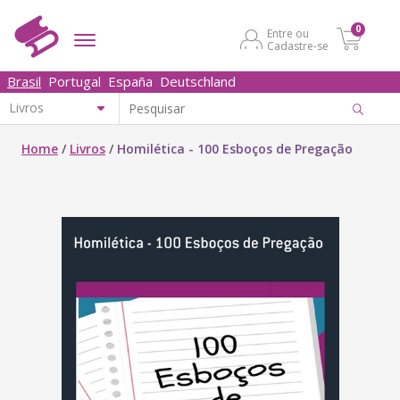
0
Entre ou
Cadastre-se
Brasil
Portugal
España
Deutschland
Home
/
Livros
/
Homilética - 100 Esboços de Pregação