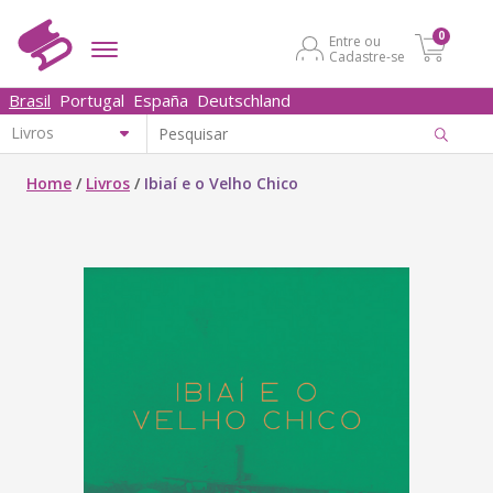
0
Entre ou
Cadastre-se
Brasil
Portugal
España
Deutschland
Home
/
Livros
/
Ibiaí e o Velho Chico