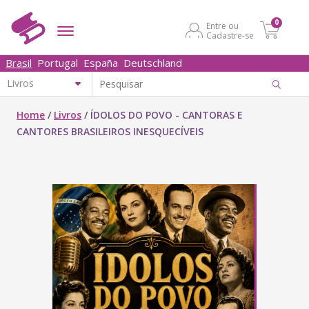
0
Entre ou
Cadastre-se
Brasil
Portugal
España
Deutschland
Home
/
Livros
/
ÍDOLOS DO POVO - CANTORAS E
CANTORES BRASILEIROS INESQUECÍVEIS