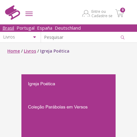
0
Entre ou
Cadastre-se
Brasil
Portugal
España
Deutschland
Home
/
Livros
/
Igreja Poética