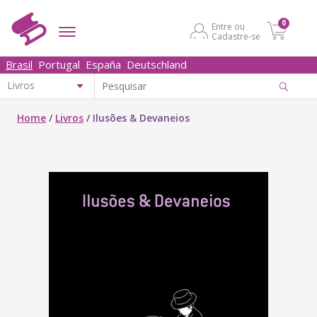
0
Entre ou
Cadastre-se
Brasil
Portugal
España
Deutschland
Home
/
Livros
/
Ilusões & Devaneios