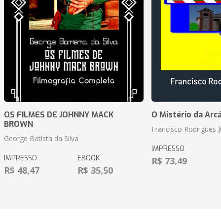
OS FILMES DE JOHNNY MACK
O Mistério da Arc
BROWN
Francisco Rodrigues J
George Batista da Silva
IMPRESSO
IMPRESSO
EBOOK
R$ 73,49
R$ 48,47
R$ 35,50