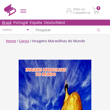
0
Entre ou
Cadastre-se
Brasil
Portugal
España
Deutschland
Home
/
Livros
/
Imagens Maravilhas do Mundo