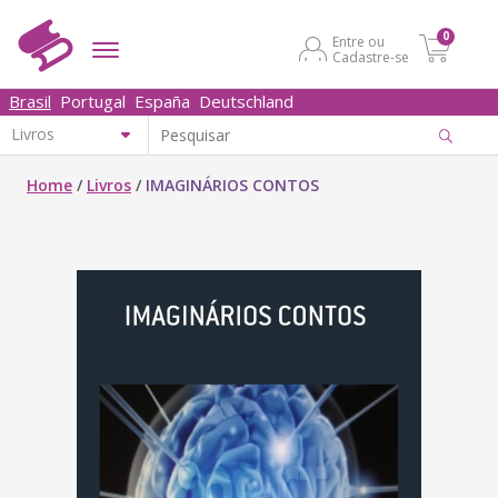
0
Entre ou
Cadastre-se
Brasil
Portugal
España
Deutschland
Home
/
Livros
/
IMAGINÁRIOS CONTOS