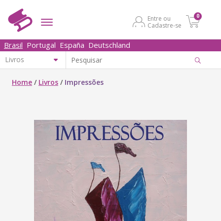
0
Entre ou
Cadastre-se
Brasil
Portugal
España
Deutschland
Home
/
Livros
/
Impressões