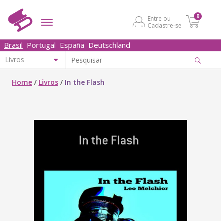
0
Entre ou
Cadastre-se
Brasil
Portugal
España
Deutschland
Home
/
Livros
/
In the Flash