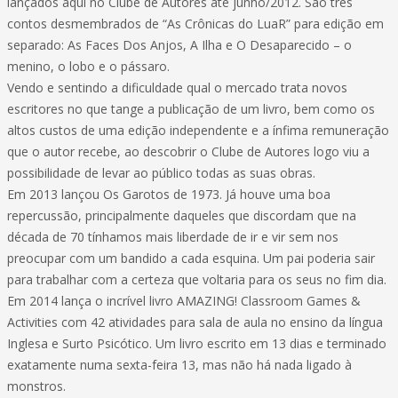
lançados aqui no Clube de Autores até junho/2012. São três
contos desmembrados de “As Crônicas do LuaR” para edição em
separado: As Faces Dos Anjos, A Ilha e O Desaparecido – o
menino, o lobo e o pássaro.
Vendo e sentindo a dificuldade qual o mercado trata novos
escritores no que tange a publicação de um livro, bem como os
altos custos de uma edição independente e a ínfima remuneração
que o autor recebe, ao descobrir o Clube de Autores logo viu a
possibilidade de levar ao público todas as suas obras.
Em 2013 lançou Os Garotos de 1973. Já houve uma boa
repercussão, principalmente daqueles que discordam que na
década de 70 tínhamos mais liberdade de ir e vir sem nos
preocupar com um bandido a cada esquina. Um pai poderia sair
para trabalhar com a certeza que voltaria para os seus no fim dia.
Em 2014 lança o incrível livro AMAZING! Classroom Games &
Activities com 42 atividades para sala de aula no ensino da língua
Inglesa e Surto Psicótico. Um livro escrito em 13 dias e terminado
exatamente numa sexta-feira 13, mas não há nada ligado à
monstros.