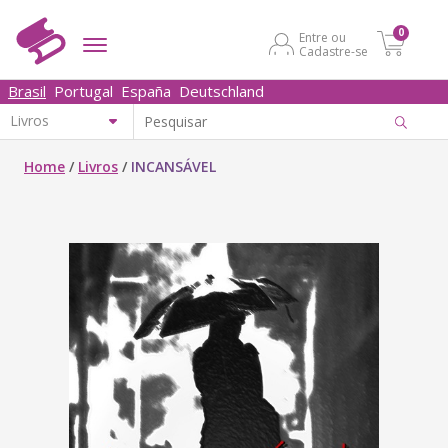
0
Entre ou
Cadastre-se
Brasil
Portugal
España
Deutschland
Home
/
Livros
/
INCANSÁVEL