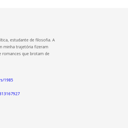
ica, estudante de filosofia. A
 minha trajetória fizeram
 e romances que brotam de
rs/1985
4813167927