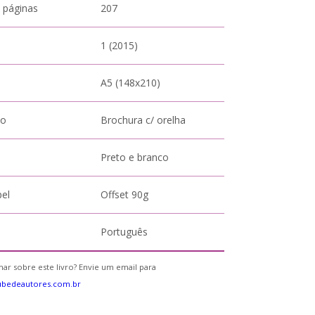
 páginas
207
1 (2015)
A5 (148x210)
to
Brochura c/ orelha
Preto e branco
pel
Offset 90g
Português
ar sobre este livro? Envie um email para
ubedeautores.com.br