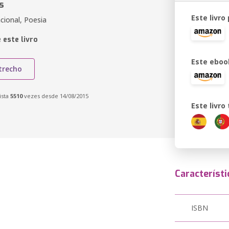
s
Este livro
cional, Poesia
 este livro
Este eboo
trecho
ista
5510
vezes desde 14/08/2015
Este livr
Característi
ISBN