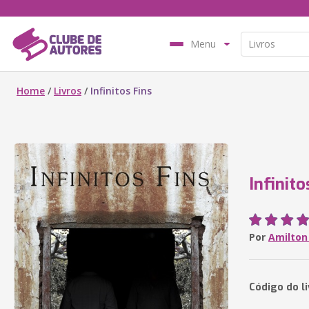
Menu
Home
/
Livros
/
Infinitos Fins
Infinito
Por
Amilton
Código do li