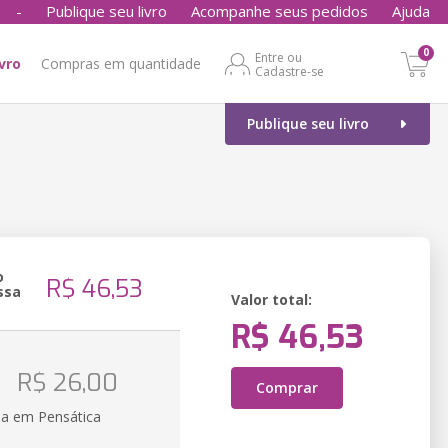
-
Publique seu livro
Acompanhe seus pedidos
Ajuda
0
Entre ou
ivro
Compras em quantidade
Cadastre-se
Publique seu livro
o
R$ 46,53
ssa
Valor total:
R$ 46,53
R$ 26,00
Comprar
ia em Pensática