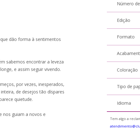
Número de
Edição
Formato
s que dão forma à sentimentos
Acabamen
ém sabemos encontrar a leveza
onge, e assim seguir vivendo.
Coloração
omeços, por vezes, inesperados,
Tipo de pa
inteira, de desejos tão díspares
parece quietude.
Idioma
e nos guiam a novos e
Tem algo a reclam
atendimento@cl