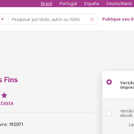
Brasil
Portugal
España
Deutschland
Publique seu l
s Fins
Versã
impre
 Costa
Versão
ebook
vro: 192071
Le