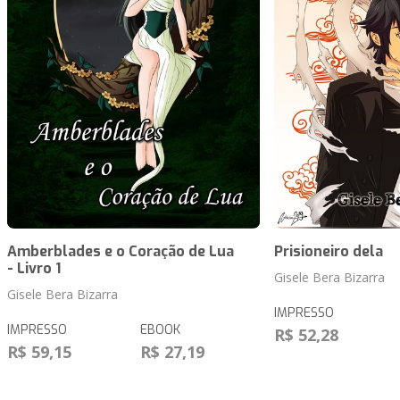
Amberblades e o Coração de Lua
Prisioneiro dela
- Livro 1
Gisele Bera Bizarra
Gisele Bera Bizarra
IMPRESSO
IMPRESSO
EBOOK
R$ 52,28
R$ 59,15
R$ 27,19