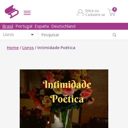
0
Entre ou
Cadastre-se
Brasil
Portugal
España
Deutschland
Home
/
Livros
/
Intimidade Poética