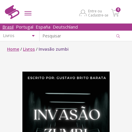
0
Entre ou
Cadastre-se
Brasil
Portugal
España
Deutschland
Home
/
Livros
/
Invasão zumbi