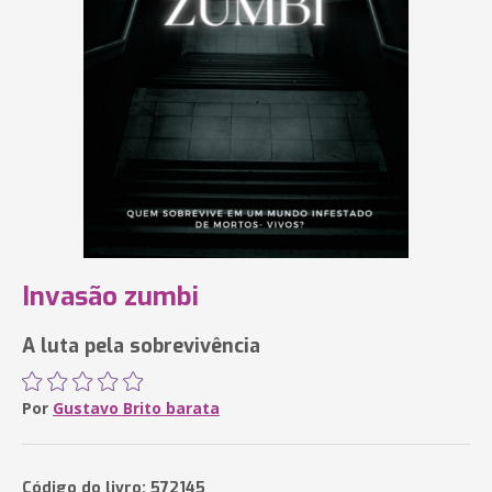
Invasão zumbi
A luta pela sobrevivência
Por
Gustavo Brito barata
Código do livro: 572145