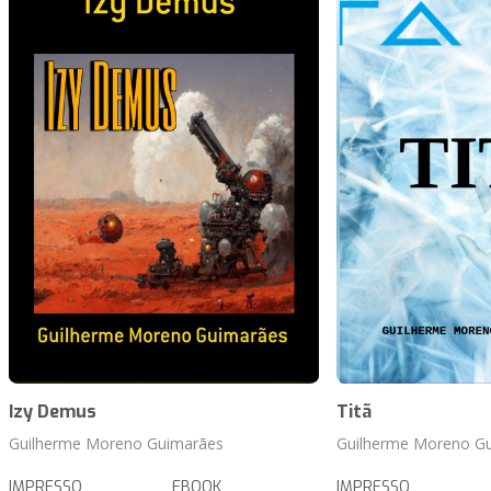
Izy Demus
Titã
Guilherme Moreno Guimarães
Guilherme Moreno G
IMPRESSO
EBOOK
IMPRESSO