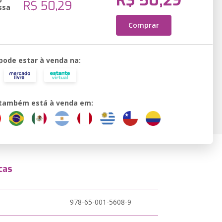
R$ 50,29
R$ 50,29
ssa
Comprar
 pode estar à venda na:
o também está à venda em:
cas
978-65-001-5608-9