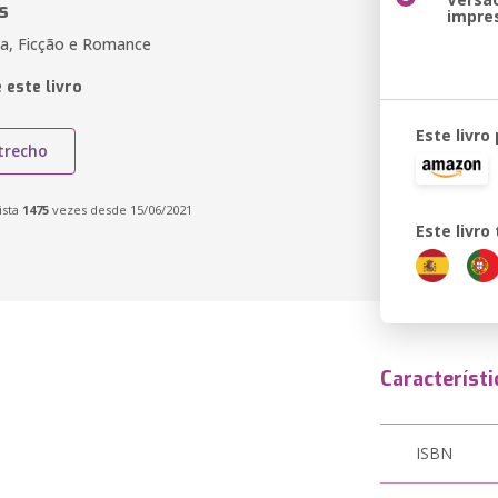
s
impre
a, Ficção e Romance
 este livro
Este livro
trecho
ista
1475
vezes desde 15/06/2021
Este livr
Característi
ISBN