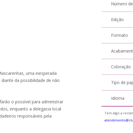
Número de
Edição
Formato
Acabamen
Coloração
 Mascarenhas, uma inesperada
 diante da possibilidade de não
Tipo de pa
Idioma
farão o possível para administrar
os, enquanto a delegacia local
Tem algo a reclam
rdadeiros responsáveis pela
atendimento@cl