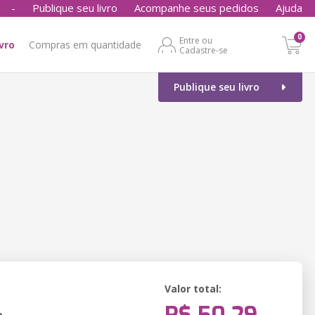
-
Publique seu livro
Acompanhe seus pedidos
Ajuda
0
Entre ou
ivro
Compras em quantidade
Cadastre-se
Publique seu livro
Valor total:
o