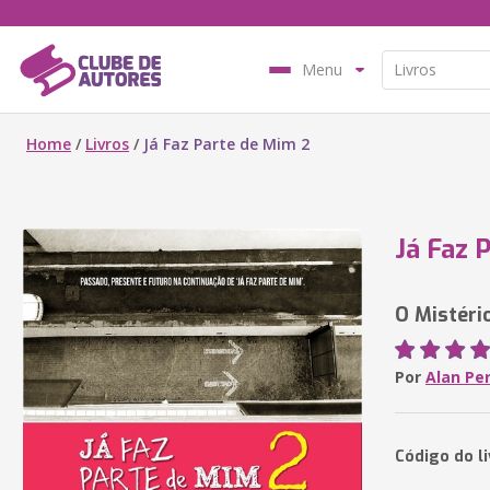
Menu
Home
/
Livros
/
Já Faz Parte de Mim 2
Já Faz 
O Mistéri
Por
Alan Per
Código do l