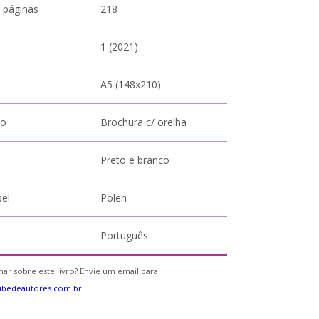
 páginas
218
1 (2021)
A5 (148x210)
to
Brochura c/ orelha
Preto e branco
pel
Polen
Português
ar sobre este livro? Envie um email para
ubedeautores.com.br