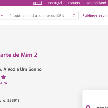
Brasil
Portugal
España
Deutschland
Publique seu l
Parte de Mim 2
o, A Voz e Um Sonho
eira
ivro: 353919
Versã